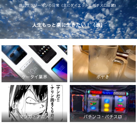
底辺サラリーマンの日常（主にダイエットとパチスロ日記）
人生もっと楽に生きたい！（改）
ケータイ業界
ボヤき
マンガ・アニメ
パチンコ・パチスロ