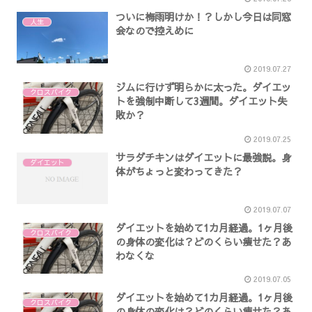
ついに梅雨明けか！？しかし今日は同窓
人生
会なので控えめに
2019.07.27
ジムに行けず明らかに太った。ダイエッ
クロスバイク
トを強制中断して3週間。ダイエット失
敗か？
2019.07.25
サラダチキンはダイエットに最強説。身
ダイエット
体がちょっと変わってきた？
2019.07.07
ダイエットを始めて1カ月経過。1ヶ月後
クロスバイク
の身体の変化は？どのくらい痩せた？あ
わなくな
2019.07.05
ダイエットを始めて1カ月経過。1ヶ月後
クロスバイク
の身体の変化は？どのくらい痩せた？あ