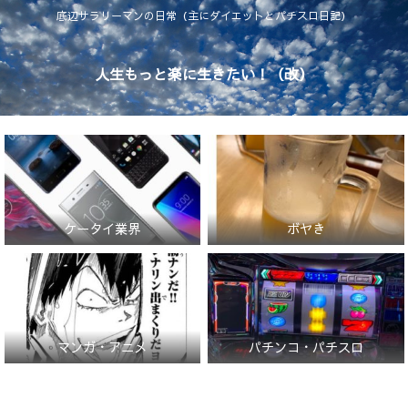
底辺サラリーマンの日常（主にダイエットとパチスロ日記）
人生もっと楽に生きたい！（改）
ケータイ業界
ボヤき
マンガ・アニメ
パチンコ・パチスロ