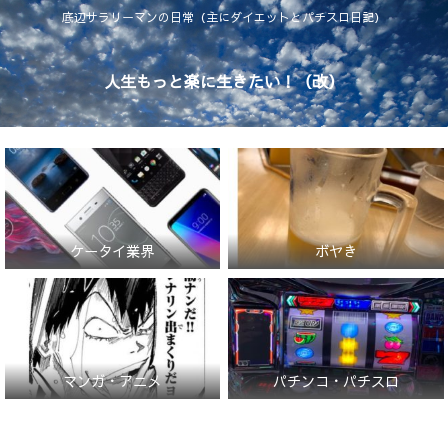
底辺サラリーマンの日常（主にダイエットとパチスロ日記）
人生もっと楽に生きたい！（改）
ケータイ業界
ボヤき
マンガ・アニメ
パチンコ・パチスロ