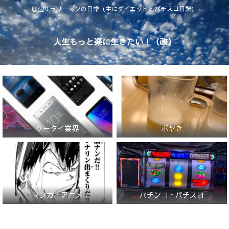
底辺サラリーマンの日常（主にダイエットとパチスロ日記）
人生もっと楽に生きたい！（改）
ケータイ業界
ボヤき
マンガ・アニメ
パチンコ・パチスロ