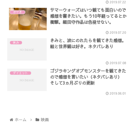
2019.07.22
サマーウォーズはいつ観ても面白いので
ボヤき
感想を書きたい。もう10年経ってるとか
衝撃。細田守作品は色褪せない。
2019.07.20
きみと、波にのれたらを観てきた感想。
休み
絵と世界観は好き。ネタバレあり
2019.07.08
ゴジラキングオブモンスターを観てきた
ダイエット
ので感想を言いたい（ネタバレあり）
そして3ヵ月ぶりの更新
2019.06.01
ホーム
映画