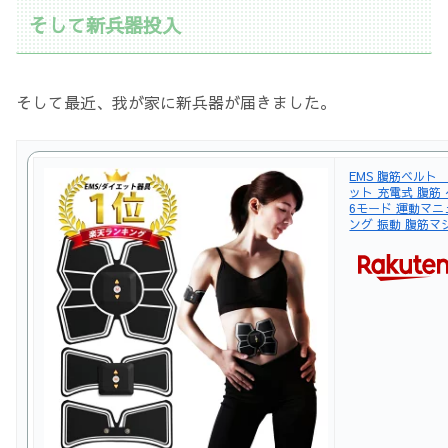
そして新兵器投入
そして最近、我が家に新兵器が届きました。
EMS 腹筋ベルト 
ット 充電式 腹筋 
6モード 運動マニ
ング 振動 腹筋マ