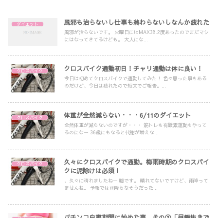
風邪も治らないし仕事も終わらないしなんか疲れた
ダイエット
風邪が治らないです。 火曜日にはMAX38.2度あったのでまだマシ
にはなってきてるけども。 大人にな...
クロスバイク通勤初日！チャリ通勤は体に良い！
クロスバイク
今日は初めてクロスバイクで通勤してみた！ 色々思った事もある
のだけど、今日は疲れたので短文でご報告。...
体重が全然減らない・・・6/11のダイエット
クロスバイク
全然体重が減らないのですが・・・ 筋トレも有酸素運動もやって
るのになー 36歳にもなると代謝が増えな...
久々にクロスバイクで通勤。梅雨時期のクロスバイ
クロスバイク
クに泥除けは必須！
、久々に晴れましたねー 嘘です。 晴れてないですけど、雨降って
ませんね。 予報では雨降らなそうだった...
パチンコ自粛期間に始めた事、その②「昼飯抜きで