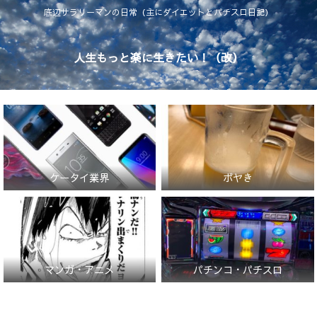
底辺サラリーマンの日常（主にダイエットとパチスロ日記）
人生もっと楽に生きたい！（改）
ケータイ業界
ボヤき
マンガ・アニメ
パチンコ・パチスロ