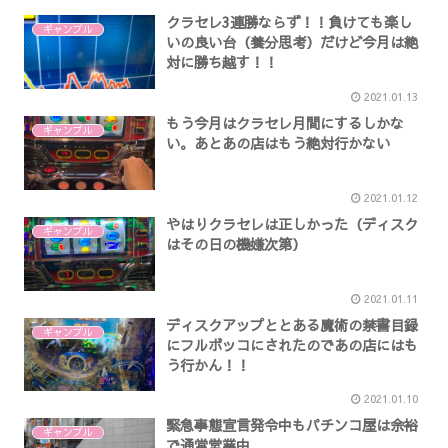
クラセレ3連勝ならず！！負けても楽し
ギャンブル
いの良い台（養分思考）だけど今月は絶
対に勝ち越す！！
2021.01.13
もう今月はクラセレ月間にするしかな
ギャンブル
い。あとあの店はもう絶対行かない
2021.01.12
やはりクラセレは正しかった（ディスク
ギャンブル
はその日の機嫌次第）
2021.01.11
ディスクアップととある魔術の禁書目録
ギャンブル
にフルボッコにされたのであの店にはも
う行かん！！
2021.01.10
緊急事態宣言発令中もパチンコ屋は余裕
ギャンブル
で通常営業中