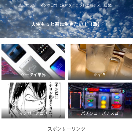
底辺サラリーマンの日常（主にダイエットとパチスロ日記）
人生もっと楽に生きたい！（改）
ケータイ業界
ボヤき
マンガ・アニメ
パチンコ・パチスロ
スポンサーリンク