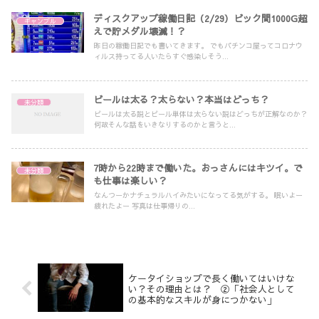
ディスクアップ稼働日記（2/29）ビック間1000G超
ギャンブル
えで貯メダル壊滅！？
昨日の稼働日記でも書いてきます。 でもパチンコ屋ってコロナウ
ィルス持ってる人いたらすぐ感染しそう...
ビールは太る？太らない？本当はどっち？
未分類
ビールは太る説とビール単体は太らない説はどっちが正解なのか？
何故そんな話をいきなりするのかと言うと...
7時から22時まで働いた。おっさんにはキツイ。で
未分類
も仕事は楽しい？
なんつーかナチュラルハイみたいになってる気がする。 眠いよー
疲れたよー 写真は仕事帰りの...
ケータイショップで長く働いてはいけな
い？その理由とは？ ②「社会人として
の基本的なスキルが身につかない」