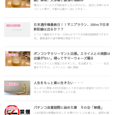
鴨川シーワールドが目的地だったんだけども。 流石に日帰りはキ
ツいって事で、千葉の山奥で一泊してゆるー...
日本選手権最終日！！サニブラウン、200ｍで日本
スポーツ
新記録は出るか？？
とうとう最終日ですねー 200ｍはマジで日本新記録期待できます
ね。 飯塚選手の途中棄権は残念ですけど...
ポンコツサラリーマンと出張。エライ人との商談は
ボヤき
出番がない。帰ってサマーウォーズ観る
今日はエライ人と商談に行きました。 名古屋まで。 ・・・名古
屋までですよ。 エライ人と一緒に商談...
人生をもっと楽に生きたい・・・
ボヤき
久しぶりに更新 40代を目前にしてまた自分の記録をつけたくなり
ました 今日からまた更新しようと思...
パチンコ自粛期間に始めた事 その③「禁煙」
ボヤき
人生2度目の禁煙始めました 仕事のストレスも減った。 給料も減