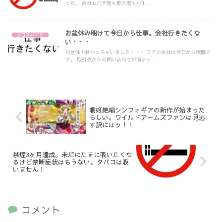
った。 会社もパチ屋も飲み屋も4/1...
お盆休み明けて今日から仕事。会社行きたくな
クロスバイク
い・・・
お盆休み終わっちゃいました・・・ ウチの会社は今日から稼働で
す。 取引先からの問い合わせが溜まっ...
戦姫絶唱シンフォギアの新作が始まった
らしい。ワイルドアームズファンは見逃
す訳にはッ！！
禁煙3ヶ月達成。未だにたまに吸いたくな
るけど禁断症状はもうない。タバコは吸
いません！
コメント