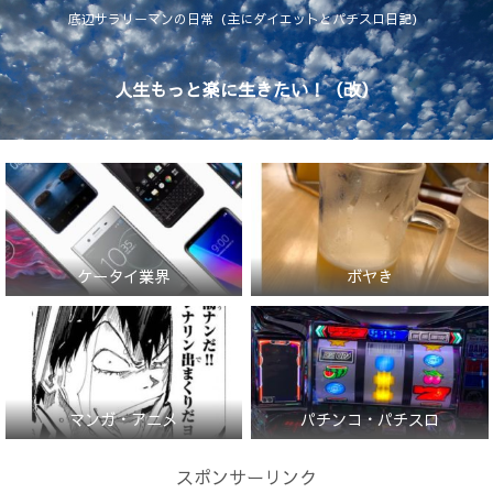
底辺サラリーマンの日常（主にダイエットとパチスロ日記）
人生もっと楽に生きたい！（改）
ケータイ業界
ボヤき
マンガ・アニメ
パチンコ・パチスロ
スポンサーリンク